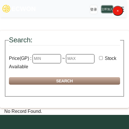
☰
登录
立即加入
×
Search:
Price(GP) :
~
Stock
Available
No Record Found.