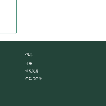
信息
注册
常见问题
条款与条件