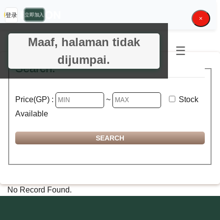
登录
立即加入
×
Maaf, halaman tidak
☰
dijumpai.
Search:
Price(GP) :
~
Stock
Available
No Record Found.